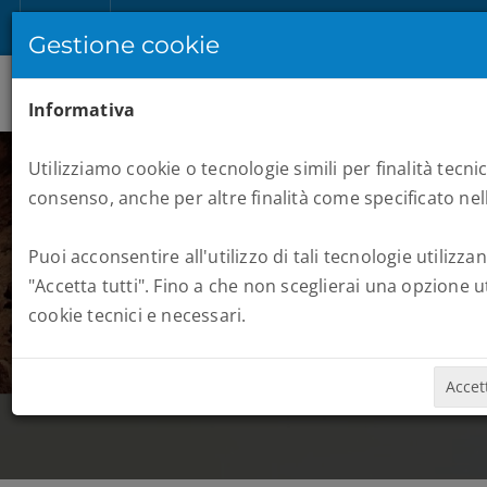
IT
Registrati
Accedi
Gestione cookie
Informativa
Utilizziamo cookie o tecnologie simili per finalità tecnic
consenso, anche per altre finalità come specificato ne
REAL SIMPLE
WOMEN'S
Puoi acconsentire all'utilizzo di tali tecnologie utilizza
"Accetta tutti". Fino a che non sceglierai una opzione u
NEW YORK
cookie tecnici e necessari.
HALF
Accett
MARATONE
REAL SIMPLE WOMEN'S NEW YORK HALF