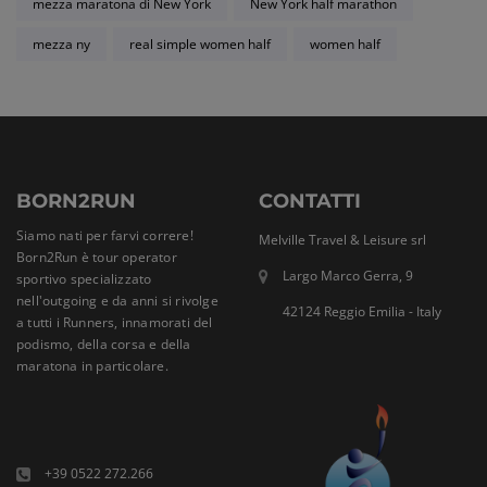
mezza maratona di New York
New York half marathon
mezza ny
real simple women half
women half
BORN2RUN
CONTATTI
Siamo nati per farvi correre!
Melville Travel & Leisure srl
Born2Run è tour operator
Largo Marco Gerra, 9
sportivo specializzato
nell'outgoing e da anni si rivolge
42124 Reggio Emilia - Italy
a tutti i Runners, innamorati del
podismo, della corsa e della
maratona in particolare.
+39 0522 272.266