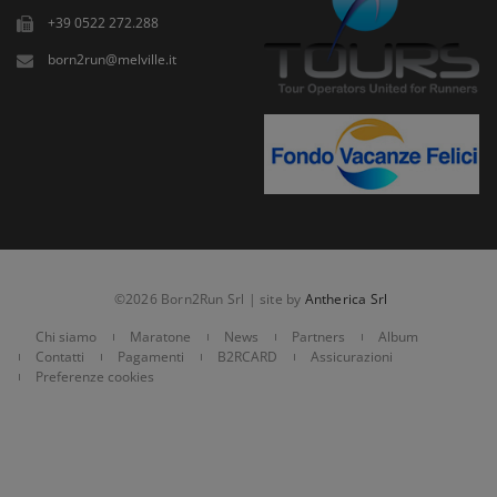
+39 0522 272.288
born2run@melville.it
©2026 Born2Run Srl | site by
Antherica Srl
Chi siamo
Maratone
News
Partners
Album
Contatti
Pagamenti
B2RCARD
Assicurazioni
Preferenze cookies