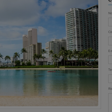
C
N
C
E-
Te
Ri