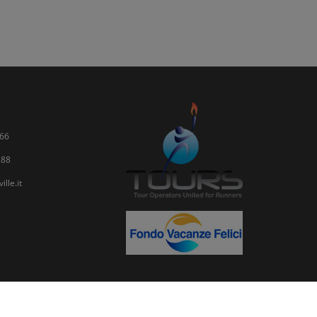
66
288
lle.it