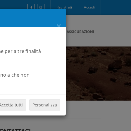
Registrati
Accedi
×
ONTATTI
PAGAMENTI
B2RCARD
ASSICURAZIONI
e per altre finalità
Fino a che non
Accetta tutti
Personalizza