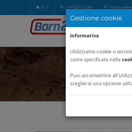
IT
+39 0522 272.266
born2run@melv
Gestione cookie
Informativa
Utilizziamo cookie o tecnolo
come specificato nella
cook
Puoi acconsentire all'utilizz
sceglierai una opzione utili