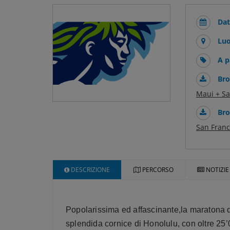
Dat
Luo
A p
Bro
Maui + Sa
Bro
San Franc
DESCRIZIONE
PERCORSO
NOTIZIE 
Popolarissima ed affascinante,la maratona d
splendida cornice di Honolulu, con oltre 25’00