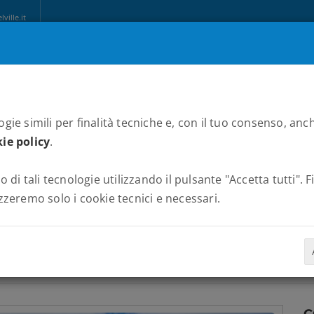
ille.it
CHI SIAMO
MARATONE
NEWS
PARTNERS
ALBUM
C
gie simili per finalità tecniche e, con il tuo consenso, anch
ie policy
.
HONOLULU MARATHON
o di tali tecnologie utilizzando il pulsante "Accetta tutti". 
MARATONE
HONOLULU MARATHON
zzeremo solo i cookie tecnici e necessari.