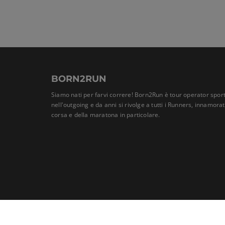
BORN2RUN
Siamo nati per farvi correre! Born2Run è tour operator sport
nell'outgoing e da anni si rivolge a tutti i Runners, innamora
corsa e della maratona in particolare.