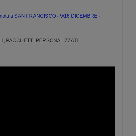
 notti a SAN FRANCISCO - 9/16 DICEMBRE -
OLI, PACCHETTI PERSONALIZZATI!