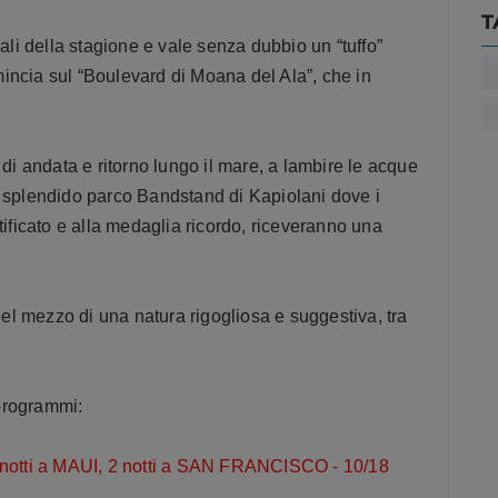
T
nali della stagione e vale senza dubbio un “tuffo”
incia sul “Boulevard di Moana del Ala”, che in
 di andata e ritorno lungo il mare, a lambire le acque
o splendido parco Bandstand di Kapiolani dove i
certificato e alla medaglia ricordo, riceveranno una
 bel mezzo di una natura rigogliosa e suggestiva, tra
programmi:
otti a MAUI, 2 notti a SAN FRANCISCO - 10/18