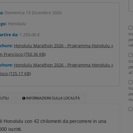
a:
Domenica 13 Dicembre 2026
go:
Honolulu
tr
artire da:
1.250,00 €
pe
re
chure:
Honolulu Marathon 2026 - Programma Honolulu +
n Francisco (750.36 KB)
tr
chure:
Honolulu Marathon 2026 - Programma Honolulu +
pe
al
isco (725.17 KB)
tr
pe
UTILI
INFORMAZIONI SULLA LOCALITÀ
ma
i Honolulu con 42 chilometri da percorrere in una
0 iscritti.