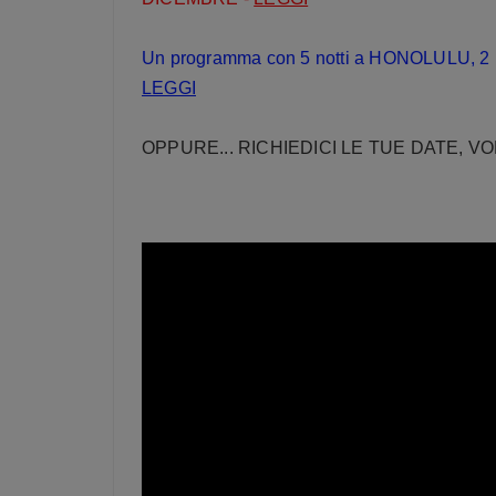
Un programma con 5 notti a HONOLULU, 2
LEGGI
OPPURE... RICHIEDICI LE TUE DATE, V