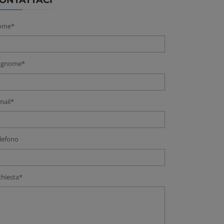
ONTATTACI
ome*
ognome*
mail*
lefono
chiesta*