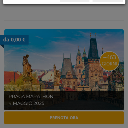
da 0,00 €
--463
GIORNI
PRAGA MARATHON
4 MAGGIO 2025
PRENOTA ORA