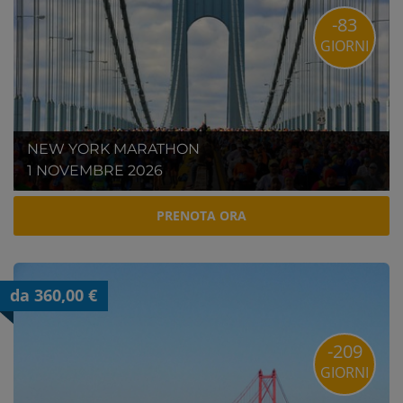
-83
GIORNI
NEW YORK MARATHON
1 NOVEMBRE 2026
PRENOTA ORA
da 360,00 €
-209
GIORNI