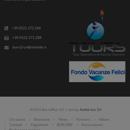
+39 0522 272.266
+39 0522 272.288
born2run@melville.it
©2026 Born2Run Srl | site by
Antherica Srl
Chi siamo
Maratone
News
Partners
Album
Contatti
Pagamenti
B2RCARD
Assicurazioni
Preferenze cookies