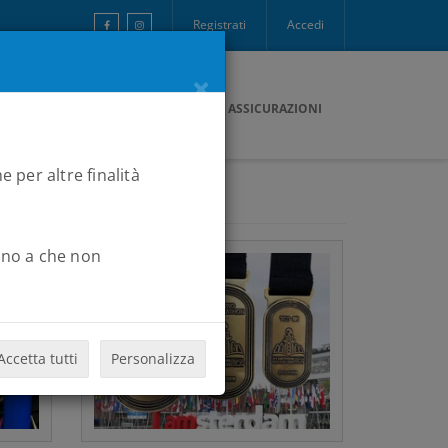
Registrati
Accedi
×
ONTATTI
PAGAMENTI
B2RCARD
ASSICURAZIONI
e per altre finalità
Fino a che non
Accetta tutti
Personalizza