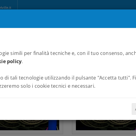
ille.it
CHI SIAMO
MARATONE
NEWS
PARTNERS
ALBUM
C
gie simili per finalità tecniche e, con il tuo consenso, anch
ie policy
.
o di tali tecnologie utilizzando il pulsante "Accetta tutti". 
zzeremo solo i cookie tecnici e necessari.