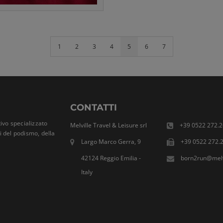
1
2
3
4
5
6
7
CONTATTI
ivo specializzato
Melville Travel & Leisure srl
+39 0522 272.2
ti del podismo, della
Largo Marco Gerra, 9
+39 0522 272.
42124 Reggio Emilia -
born2run@melvi
Italy