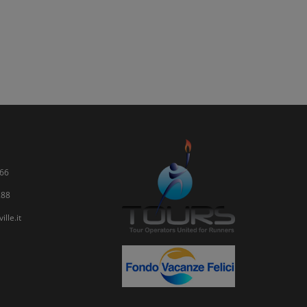
66
288
lle.it