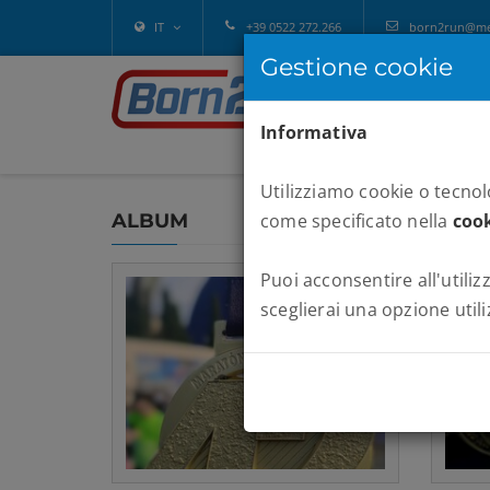
IT
+39 0522 272.266
born2run@melv
Gestione cookie
Informativa
Utilizziamo cookie o tecnolo
ALBUM
come specificato nella
cook
Puoi acconsentire all'utilizz
sceglierai una opzione utili