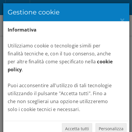
IT
Registrati
Accedi
Gestione cookie
×
Informativa
Utilizziamo cookie o tecnologie simili per
finalità tecniche e, con il tuo consenso, anche
per altre finalità come specificato nella
cookie
policy
.
Puoi acconsentire all'utilizzo di tali tecnologie
MARATONE :
MEZZA MARATONA DI PRAGA
utilizzando il pulsante "Accetta tutti". Fino a
che non sceglierai una opzione utilizzeremo
solo i cookie tecnici e necessari.
Quando vuoi partire:
Accetta tutti
Personalizza