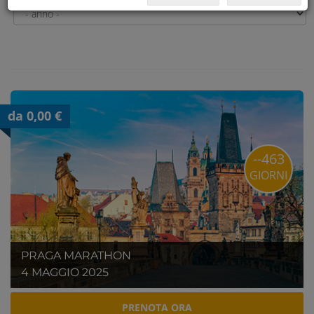
da 0,00 €
--463
GIORNI
PRAGA MARATHON
4 MAGGIO 2025
PRENOTA ORA